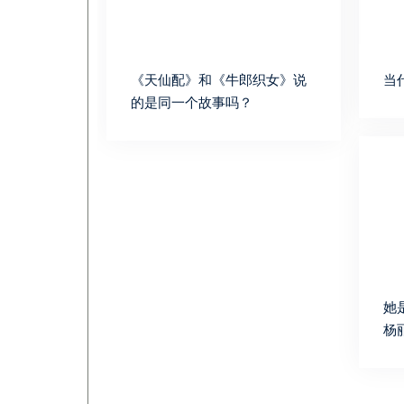
《天仙配》和《牛郎织女》说
当
的是同一个故事吗？
她
杨