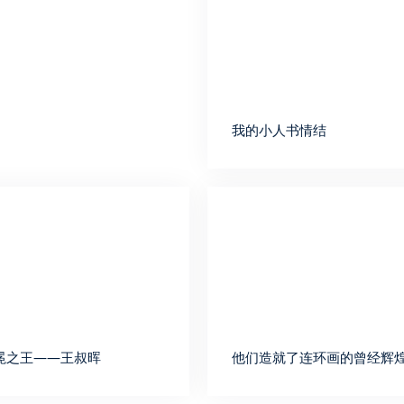
我的小人书情结
冕之王——王叔晖
他们造就了连环画的曾经辉