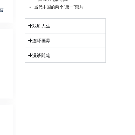
当代中国的两个“第一”禁片
宫
戏剧人生
连环画界
漫谈随笔